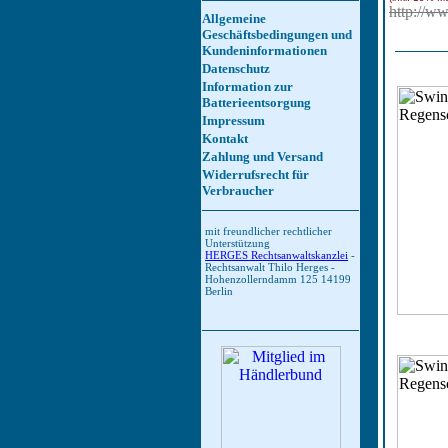
http://
Allgemeine
Geschäftsbedingungen und
Kundeninformationen
Datenschutz
Information zur
Batterieentsorgung
Impressum
Kontakt
Zahlung und V
ersand
Widerrufsrecht für
Verbraucher
mit freundlicher rechtlicher
Unterstützung
HERGES Rechtsanwaltskanzlei
-
Rechtsanwalt Thilo Herges -
Hohenzollerndamm 125 14199
Berlin