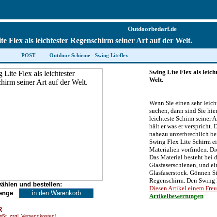
Outdoorbedarf.de
te Flex als leichtester Regenschirm seiner Art auf der Welt.
POST
Outdoor Schirme - Swing Liteflex
Swing Lite Flex als leich
Welt.
Wenn Sie einen sehr leic
suchen, dann sind Sie hier
leichteste Schirm seiner A
hält er was er verspricht.
nahezu unzerbrechlich be
Swing Flex Lite Schirm e
Materialien vorfinden. Di
Das Material besteht bei 
Glasfaserschienen, und ei
Glasfaserstock. Gönnen Si
Regenschirm. Den Swing L
ählen und bestellen:
Diesen Artikel einem Fre
enge
Artikelbewertungen
R
wSt. zzgl. Versandkosten)