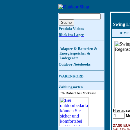
Swing Li
Produkt Videos
HOME
Blick ins Lager
Adapter & Batterien &
Energiespeicher &
Ladegeräte
Outdoor Notebooks
WARENKORB
Zahlungsarten
3% Rabatt bei Vorkasse
Hier ausw
M
27.90 EU
(inkl. 19% M