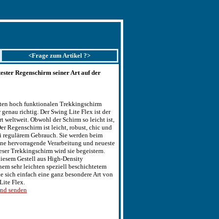
<Frage zum Artikel ?>
tester Regenschirm seiner Art auf der
hten hoch funktionalen Trekkingschirm
 genau richtig. Der Swing Lite Flex ist der
rt weltweit. Obwohl der Schirm so leicht ist,
 Der Regenschirm ist leicht, robust, chic und
i regulärem Gebrauch. Sie werden beim
ine hervorragende Verarbeitung und neueste
eser Trekkingschirm wird sie begeistern.
diesem Gestell aus High-Density
nem sehr leichten speziell beschichtetem
e sich einfach eine ganz besondere Art von
ite Flex.
und senden