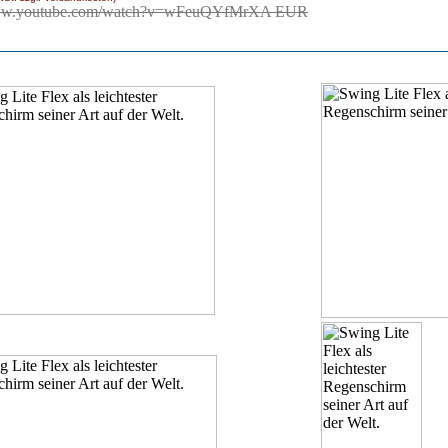
www.youtube.com/watch?v=wFeuQYfMrXA EUR